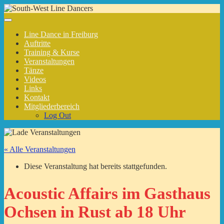
Line Dance in Freiburg
Auftritte
Training & Kurse
Veranstaltungen
Tänze
Videos
Links
Kontakt
Mitgliederbereich
Log Out
« Alle Veranstaltungen
Diese Veranstaltung hat bereits stattgefunden.
Acoustic Affairs im Gasthaus
Ochsen in Rust ab 18 Uhr