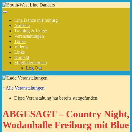
Line Dance in Freiburg
Auftritte
Training & Kurse
Veranstaltungen
Tänze
Videos
Links
Kontakt
Mitgliederbereich
Log Out
« Alle Veranstaltungen
Diese Veranstaltung hat bereits stattgefunden.
ABGESAGT – Country Night,
Wodanhalle Freiburg mit Blue