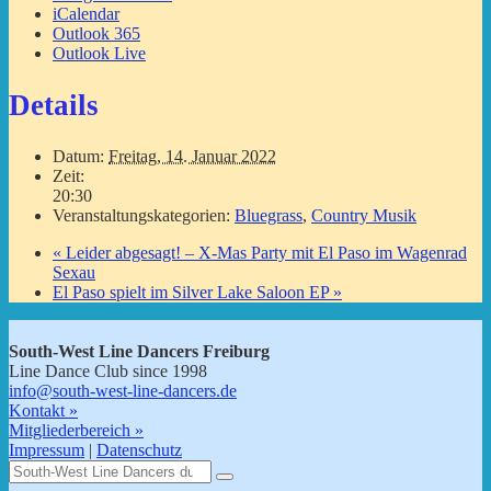
iCalendar
Outlook 365
Outlook Live
Details
Datum:
Freitag, 14. Januar 2022
Zeit:
20:30
Veranstaltungskategorien:
Bluegrass
,
Country Musik
«
Leider abgesagt! – X-Mas Party mit El Paso im Wagenrad
Sexau
El Paso spielt im Silver Lake Saloon EP
»
South-West Line Dancers Freiburg
Line Dance Club since 1998
info@south-west-line-dancers.de
Kontakt »
Mitgliederbereich »
Impressum
|
Datenschutz
Finden