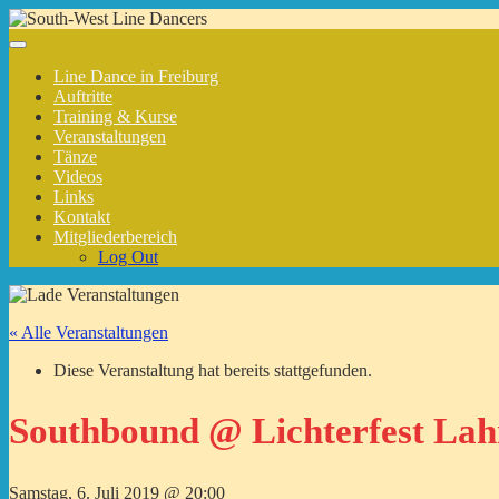
Line Dance in Freiburg
Auftritte
Training & Kurse
Veranstaltungen
Tänze
Videos
Links
Kontakt
Mitgliederbereich
Log Out
« Alle Veranstaltungen
Diese Veranstaltung hat bereits stattgefunden.
Southbound @ Lichterfest Lah
Samstag, 6. Juli 2019 @ 20:00