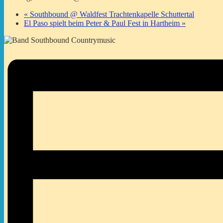
«
Southbound @ Waldfest Trachtenkapelle Schuttertal
El Paso spielt beim Peter & Paul Fest in Hartheim
»